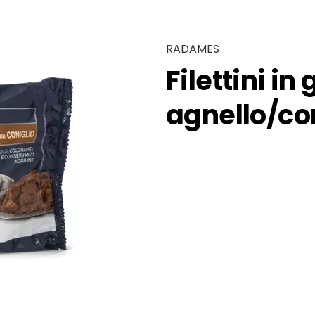
RADAMES
Filettini in
agnello/con