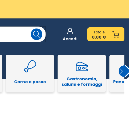
Totale
0,00 €
Accedi
Gastronomia,
Carne e pesce
Pane e
salumi e formaggi