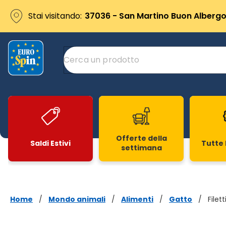
Stai visitando:
37036 - San Martino Buon Albergo 
Offerte della
Saldi Estivi
Tutte 
settimana
Slide 1 di 20
Home
/
Mondo animali
/
Alimenti
/
Gatto
/
Filet