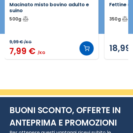
Macinato misto bovino adulto e
Fettine s
suino
500g
350g
9,99 €
/KG
18,99
7,99 €
/KG
Slide 2 di 10
BUONI SCONTO, OFFERTE IN
ANTEPRIMA E PROMOZIONI
Per ottenere questi vantaggi ricevi subito le