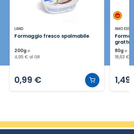
LAND
AMO ESSERE 
Formaggio fresco spalmabile
Formaggi
grattugia
200g ℮
80g ℮
4,95 € al GR
18,63 € al 
0,99 €
1,49 
Slide 2 di 20