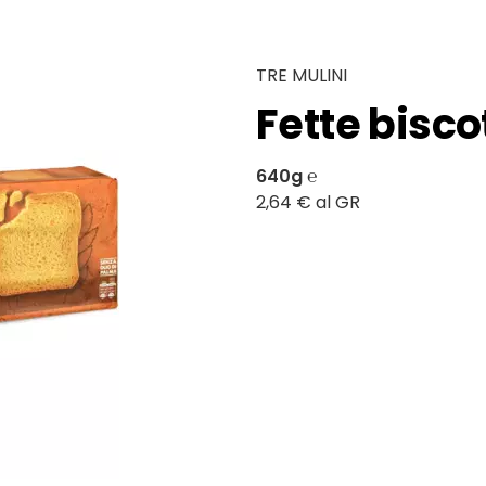
TRE MULINI
Fette bisco
640g ℮
2,64 € al GR