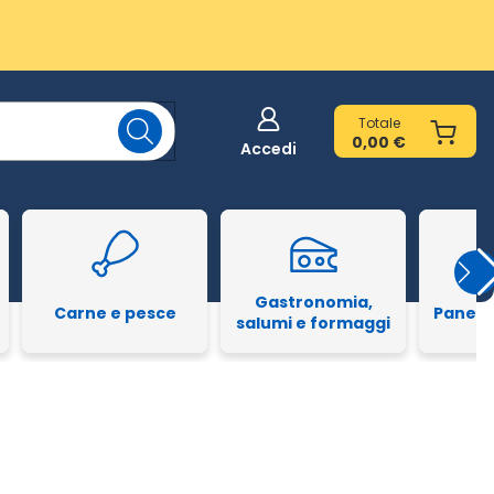
Totale
0,00 €
Accedi
Gastronomia,
Carne e pesce
Pane e
salumi e formaggi