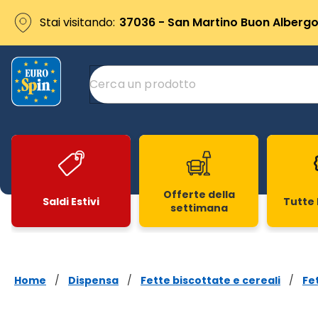
Stai visitando:
37036 - San Martino Buon Albergo 
Offerte della
Saldi Estivi
Tutte 
settimana
Slide 1 di 20
Home
/
Dispensa
/
Fette biscottate e cereali
/
Fe