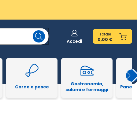
Totale
0,00 €
Accedi
Gastronomia,
Carne e pesce
Pane e
salumi e formaggi