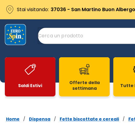
Stai visitando:
37036 - San Martino Buon Albergo 
Offerte della
Saldi Estivi
Tutte 
settimana
Slide 1 di 20
Home
/
Dispensa
/
Fette biscottate e cereali
/
Fe