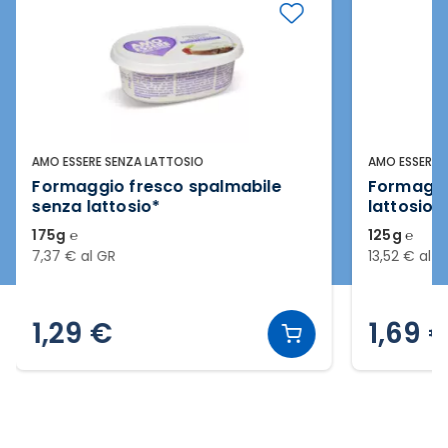
AMO ESSERE SENZA LATTOSIO
AMO ESSERE 
Formaggio fresco spalmabile
Formaggi
senza lattosio*
lattosio
175g ℮
125g ℮
7,37 € al GR
13,52 € al G
1,29 €
1,69 
Slide 2 di 20