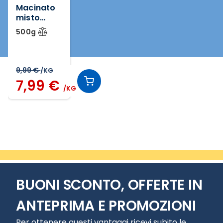
Macinato
misto
bovino
500g
adulto e
suino
9,99 €
/KG
7,99 €
/KG
Slide 1 di 1
BUONI SCONTO, OFFERTE IN
ANTEPRIMA E PROMOZIONI
Per ottenere questi vantaggi ricevi subito le