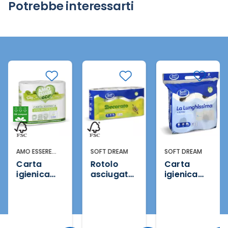
Potrebbe interessarti
AMO ESSERE
SOFT DREAM
SOFT DREAM
ECO
Carta
Rotolo
Carta
igienica
asciugatut
igienica
eco 4
to
"La
rotoli
decorato
Lunghissim
4 rotoli
a" 4 rotoli