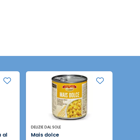
DELIZIE DAL SOLE
DELIZIE 
 al
Mais dolce
Fagiol