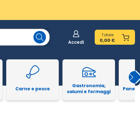
Totale
0,00 €
Accedi
Gastronomia,
Carne e pesce
Pane e
salumi e formaggi