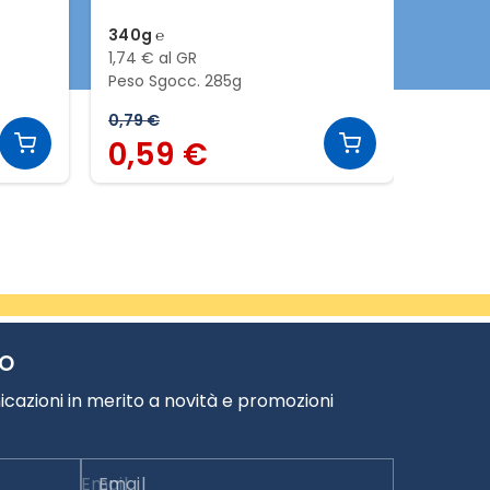
340g ℮
400g 
1,74 € al GR
1,22 € a
Peso Sgocc. 285g
Peso S
0,79 €
0,4
0,59 €
TO
cazioni in merito a novità e promozioni
Email