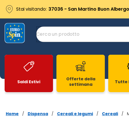
Stai visitando:
37036 - San Martino Buon Albergo 
Offerte della
Saldi Estivi
Tutte 
settimana
Slide 1 di 20
Home
/
Dispensa
/
Cereali e legumi
/
Cereali
/
M