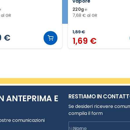
vapore
℮
220g ℮
 al GR
7,68 € al GR
1,89 €
9 €
1,69 €
RESTIAMO IN CONTAT
N ANTEPRIMA E
Se desideri ricevere comuni
compila il form
nostre comunicazioni
Nome