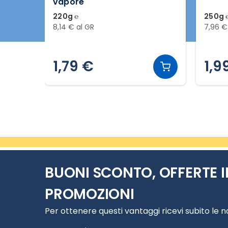
vapore
220g ℮
250g 
8,14 € al GR
7,96 €
1,79 €
1,9
Slide 2 di 8
BUONI SCONTO, OFFERTE I
PROMOZIONI
Per ottenere questi vantaggi ricevi subito le 