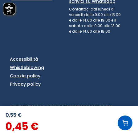
scrivici su Whatsapp
Contattaci dal lunedì al
venerdì dalle 9.00 alle 13.00
e dalle 14.00 alle 19.00 e il
sabato dalle 9.00 alle 13.00
e dalle 14.00 alle 18.00
Accessibilità
Whistleblowing
Cookie policy
Privacy policy
EUROSPIN ITALIA S.P.A. IN COLLABORAZIONE CON LE ALTRE
SOCIETÀ DEL GRUPPO - VIA CAMPALTO 3/D - 37036 SAN
0,55 €
MARTINO BUON ALBERGO (VR) - FAX +39 045 8782333 - PARTITA
0,45 €
IVA 02536510239
VERSIONE: 1.6.0