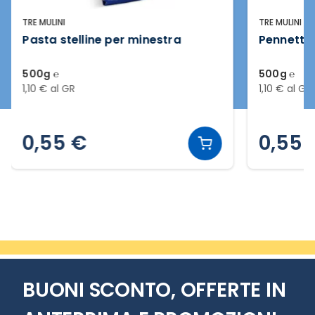
TRE MULINI
TRE MULINI
Pasta stelline per minestra
Pennette 
500g ℮
500g ℮
1,10 € al GR
1,10 € al GR
0,55 €
0,55 
Slide 2 di 20
BUONI SCONTO, OFFERTE IN