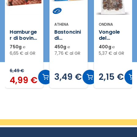
ATHENA
ONDINA
Hamburge
Bastoncini
Vongole
r di bovino
di
del
surgelati
merluzzo
Pacifico
750g ℮
450g ℮
400g ℮
10 pezzi
surgelati
con guscio
6,65 € al GR
7,76 € al GR
5,37 € al GR
15 pezzi
surgelate
6,49 €
3,49 €
2,15 €
4,99 €
Slide 2 di 13