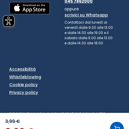
045 7862000
oppure
scrivici su Whatsapp
Contattaci dal lunedì al
venerdì dalle 9.00 alle 13.00
e dalle 14.00 alle 19.00 e il
sabato dalle 9.00 alle 13.00
e dalle 14.00 alle 18.00
Accessibilità
Whistleblowing
Cookie policy
Privacy policy
EUROSPIN ITALIA S.P.A. IN COLLABORAZIONE CON LE ALTRE
SOCIETÀ DEL GRUPPO - VIA CAMPALTO 3/D - 37036 SAN
3,99 €
MARTINO BUON ALBERGO (VR) - FAX +39 045 8782333 - PARTITA