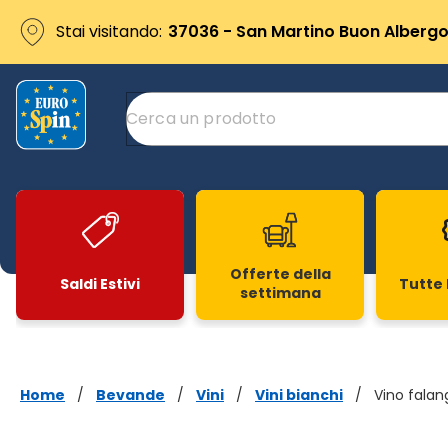
Stai visitando:
37036 - San Martino Buon Albergo 
Offerte della
Saldi Estivi
Tutte 
settimana
Slide 1 di 20
Home
/
Bevande
/
Vini
/
Vini bianchi
/
Vino falan