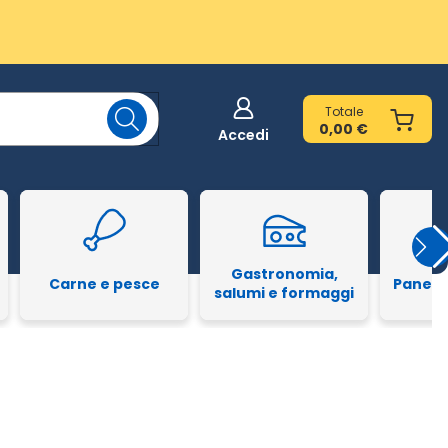
Totale
0,00 €
Accedi
Gastronomia,
Carne e pesce
Pane e
salumi e formaggi