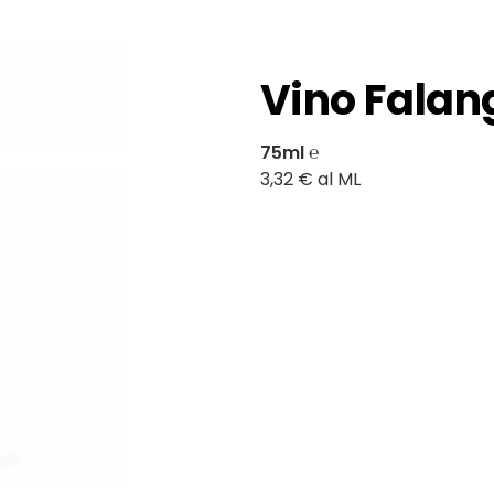
Vino Falan
75ml ℮
3,32 € al ML