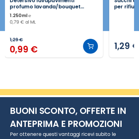
Detersivo lavapavimenti
Sacchi c
profumo lavanda/bouquet
per rifiut
fiorito
1.250ml ℮
0,79 € al ML
1,29 €
1,29 
0,99 €
Slide 2 di 20
BUONI SCONTO, OFFERTE IN
ANTEPRIMA E PROMOZIONI
Per ottenere questi vantaggi ricevi subito le