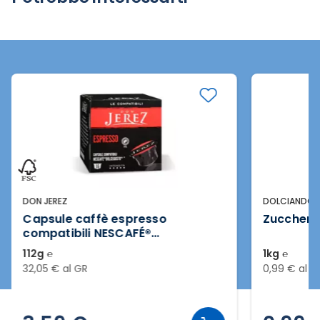
DON JEREZ
DOLCIANDO
Capsule caffè espresso
Zucchero
compatibili NESCAFÉ®
DOLCEGUSTO® 16 pezzi
112g ℮
1kg ℮
32,05 € al GR
0,99 € al K