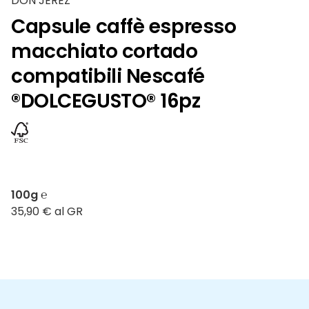
DON JEREZ
Capsule caffè espresso
macchiato cortado
compatibili Nescafé
®DOLCEGUSTO® 16pz
100g ℮
35,90 € al GR