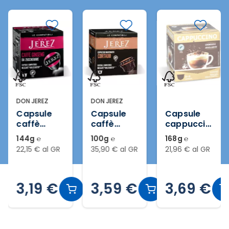
DON JEREZ
DON JEREZ
Capsule
Capsule
Capsule
caffè
caffè
cappuccin
ginseng da
espresso
o
144g ℮
100g ℮
168g ℮
zuccherar
macchiato
compatibil
22,15 € al GR
35,90 € al GR
21,96 € al GR
e
cortado
i con le
compatibil
compatibil
macchine
i Nescafé
i Nescafé
Nescafè®
3,19 €
3,59 €
3,69 €
®Dolcegus
®DOLCEGU
Dolce
to® 16pz
STO® 16pz
Gusto®*
8+8 pz
Slide 2 di 10