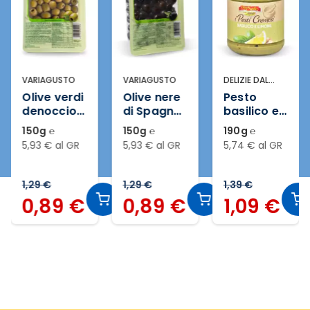
VARIAGUSTO
VARIAGUSTO
DELIZIE DAL
SOLE
Olive verdi
Olive nere
Pesto
denocciol
di Spagna
basilico e
ate
denocciol
limone
150g ℮
150g ℮
190g ℮
ate
5,93 € al GR
5,93 € al GR
5,74 € al GR
1,29 €
1,29 €
1,39 €
0,89 €
0,89 €
1,09 €
Slide 2 di 12