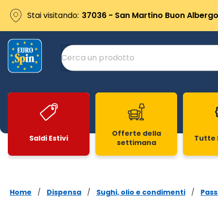
Stai visitando:
37036 - San Martino Buon Albergo 
Offerte della
Saldi Estivi
Tutte 
settimana
Slide 1 di 20
Home
/
Dispensa
/
Sughi, olio e condimenti
/
Pass