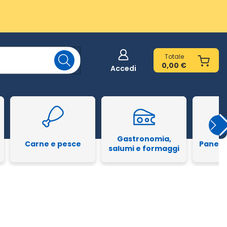
Totale
0,00 €
Accedi
Gastronomia,
Carne e pesce
Pane e
salumi e formaggi