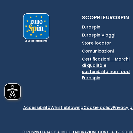
SCOPRI EUROSPIN
Eurospin
Eurospin Viaggi
Store locator
Comunicazioni
Certificazioni - Marchi
di qualità e
sostenibilità non food
Eurospin
Accessibilità
Whistleblowing
Cookie policy
Privacy p
EUROSPIN ITALIA S.P.A. IN COLLABORAZIONE CON LE ALTRE SO