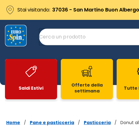
Stai visitando:
37036 - San Martino Buon Albergo 
Offerte della
Saldi Estivi
Tutte 
settimana
Slide 1 di 20
Home
/
Pane e pasticceria
/
Pasticceria
/
Donut al