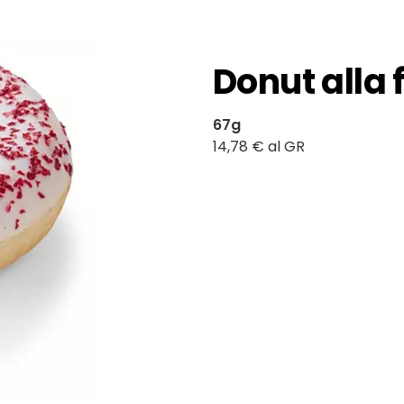
Donut alla 
67g
14,78 € al GR