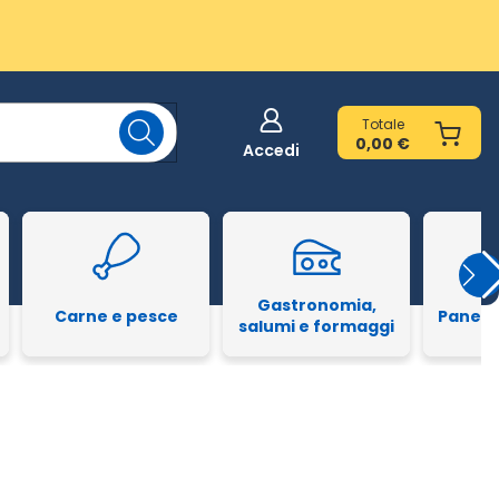
Totale
0,00 €
Accedi
Gastronomia,
Carne e pesce
Pane e
salumi e formaggi