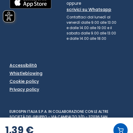
oppure
scrivici su Whatsapp
Contattaci dal lunedì al
venerdì dalle 9.00 alle 13.00
e dalle 14.00 alle 19.00 e il
sabato dalle 9.00 alle 13.00
e dalle 14.00 alle 18.00
Accessibilità
Whistleblowing
Cookie policy
Privacy policy
EUROSPIN ITALIA S.P.A. IN COLLABORAZIONE CON LE ALTRE
SOCIETÀ DEL GRUPPO - VIA CAMPALTO 3/D - 37036 SAN
MARTINO BUON ALBERGO (VR) - FAX +39 045 8782333 - PARTITA
1,39 €
IVA 02536510239
VERSIONE: 1.6.0