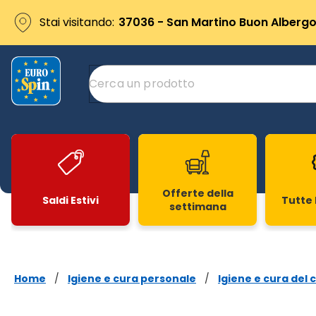
Stai visitando:
37036 - San Martino Buon Albergo 
Offerte della
Saldi Estivi
Tutte 
settimana
Slide 1 di 20
Home
/
Igiene e cura personale
/
Igiene e cura del 