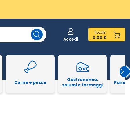
Totale
0,00 €
Accedi
Gastronomia,
Carne e pesce
Pane e
salumi e formaggi