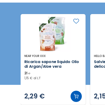
NEAR YOUR XXX
HELLO 
Ricarica sapone liquido Olio
Salvi
di Argan/Aloe vera
delic
2l ℮
1,15 € al LT
2,29 €
2,1