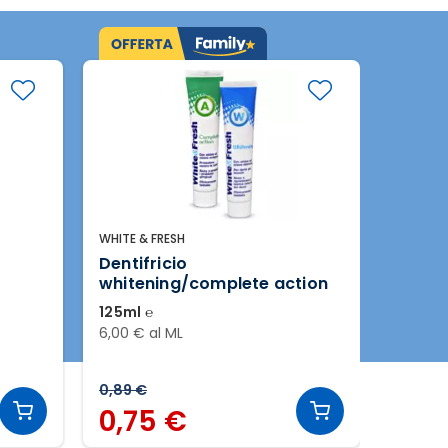
WHITE & FRESH
FIOR DI
/
Dentifricio
Deodo
whitening/complete action
assort
125ml ℮
150ml 
6,00 € al ML
9,27 € 
0,89 €
1,3
0,75 €