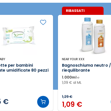
RIBASSATI
BABY
NEAR YOUR XXX
ette per bambini
Bagnoschiuma neutro 
ate umidificate 80 pezzi
riequilibrante
1.000ml ℮
1,09 € al ML
1,29 €
5 €
1,09 €