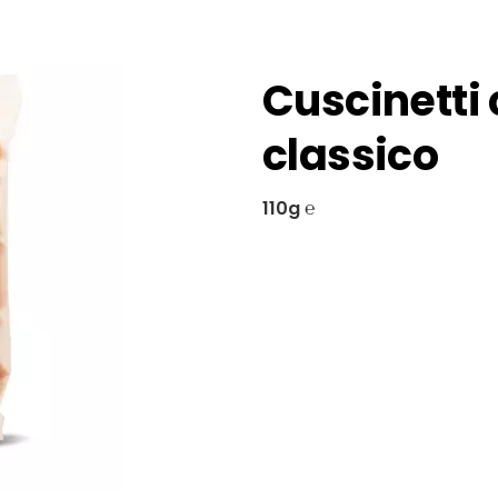
Cuscinetti 
classico
110g ℮