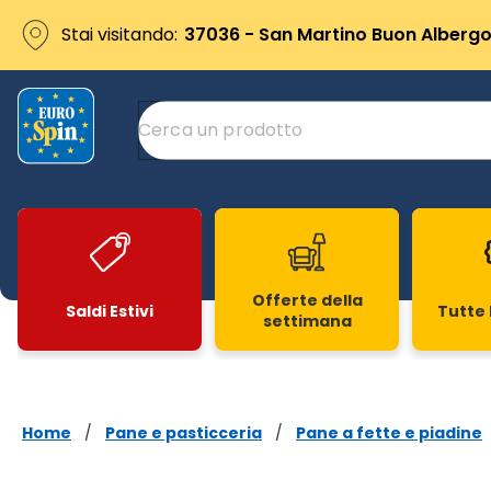
Stai visitando:
37036 - San Martino Buon Albergo 
Offerte della
Saldi Estivi
Tutte 
settimana
Slide 1 di 20
Home
/
Pane e pasticceria
/
Pane a fette e piadine