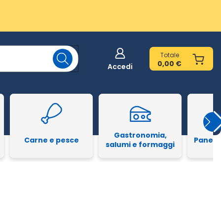
Totale
0,00 €
Accedi
Gastronomia,
Carne e pesce
Pane e
salumi e formaggi