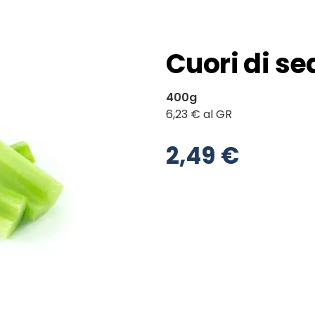
Cuori di s
400g
6,23 € al GR
2,49 €