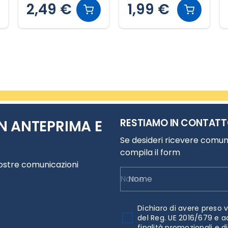
2,49 €
1,99 €
RESTIAMO IN CONTAT
N ANTEPRIMA E
Se desideri ricevere comuni
compila il form
nostre comunicazioni
Nome
Dichiaro di avere preso v
del Reg. UE 2016/679 e a
finalità promozionali e d