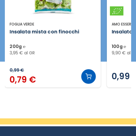
FOGLIA VERDE
AMO ESSERE B
Insalata mista con finocchi
Insalata 
200g ℮
100g ℮
3,95 € al GR
9,90 € al G
0,99 €
0,99 
0,79 €
Slide 2 di 20