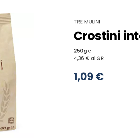
TRE MULINI
Crostini in
250g ℮
4,36 € al GR
1,09 €