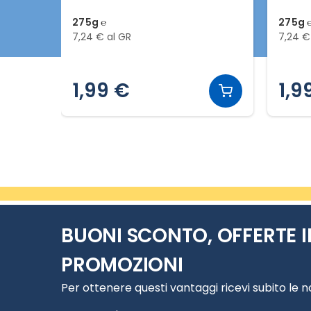
275g ℮
275g 
7,24 € al GR
7,24 €
1,99 €
1,9
Slide 1 di 2
BUONI SCONTO, OFFERTE I
PROMOZIONI
Per ottenere questi vantaggi ricevi subito le 