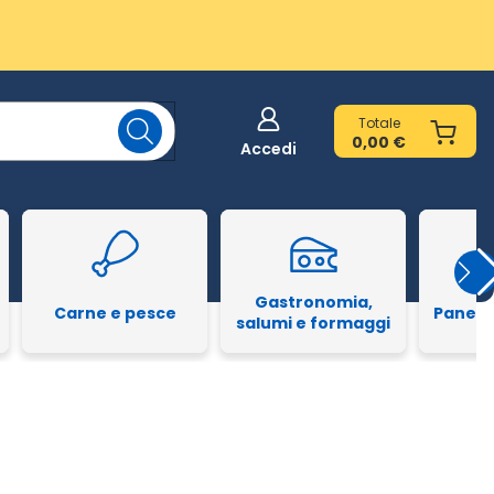
Totale
0,00 €
Accedi
Gastronomia,
Carne e pesce
Pane e
salumi e formaggi