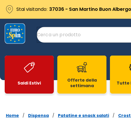
Stai visitando:
37036 - San Martino Buon Albergo 
Offerte della
Saldi Estivi
Tutte 
settimana
Slide 1 di 20
Home
/
Dispensa
/
Patatine e snack salati
/
Crosti