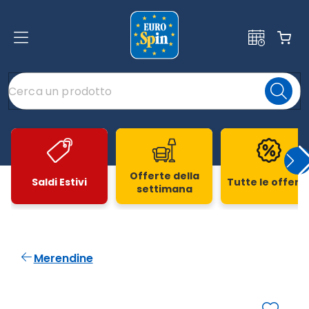
Offerte della
Saldi Estivi
Tutte le offert
settimana
Slide 1 di 20
Merendine