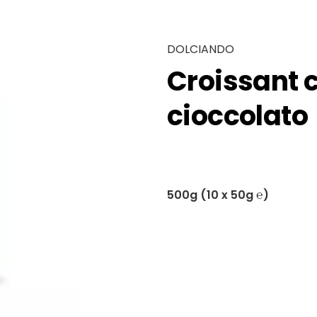
DOLCIANDO
Croissant 
cioccolato
500g (10 x 50g ℮)