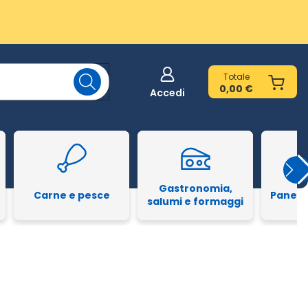
Totale
0,00 €
Accedi
Gastronomia,
Carne e pesce
Pane e
salumi e formaggi