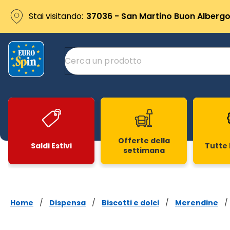
Stai visitando:
37036 - San Martino Buon Albergo 
Offerte della
Saldi Estivi
Tutte 
settimana
Slide 1 di 20
Home
/
Dispensa
/
Biscotti e dolci
/
Merendine
/