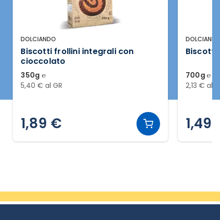
DOLCIANDO
DOLCIANDO
Biscotti frollini integrali con
Biscotti fr
cioccolato
350g ℮
700g ℮
5,40 € al GR
2,13 € al GR
1,89 €
1,49 
Slide 2 di 20