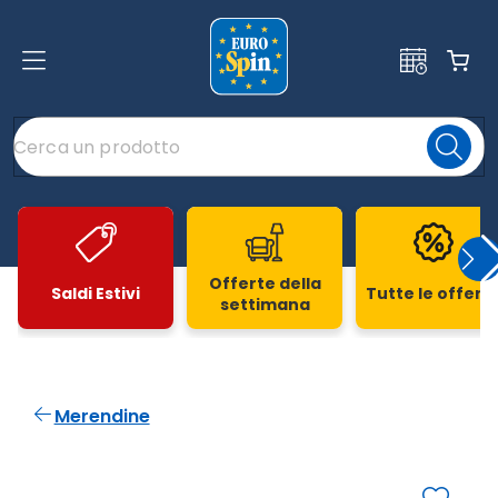
Offerte della
Saldi Estivi
Tutte le offert
settimana
Slide 1 di 20
Merendine