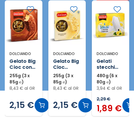
DOLCIANDO
DOLCIANDO
DOLCIANDO
Gelato Big
Gelato Big
Gelati
Cioc con
Cioc
stecchi
mandorle
bianchi
limone e
255g (3 x
255g (3 x
480g (6 x
3 pezzi
con
liquirizia 6
85g ℮)
85g ℮)
80g ℮)
mandorle
pezzi
8,43 € al GR
8,43 € al GR
3,94 € al GR
3 pezzi
2,29 €
2,15 €
2,15 €
1,89 €
Slide 2 di 20