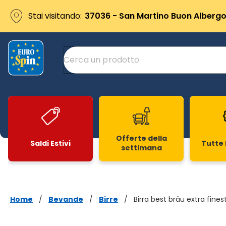
Stai visitando:
37036 - San Martino Buon Albergo 
Offerte della
Saldi Estivi
Tutte 
settimana
Slide 1 di 20
Home
/
Bevande
/
Birre
/
Birra best bräu extra fines