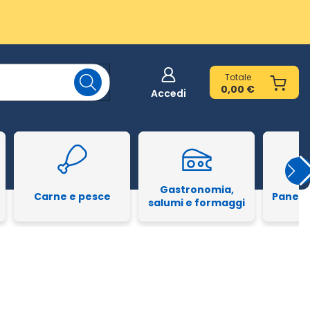
Totale
0,00 €
Accedi
Gastronomia,
Carne e pesce
Pane e
salumi e formaggi