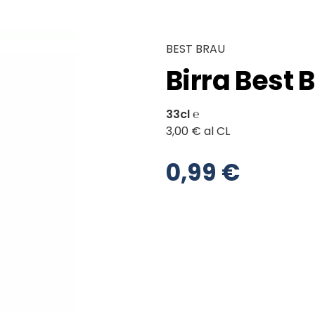
BEST BRAU
Birra Best 
33cl ℮
3,00 € al CL
0,99 €