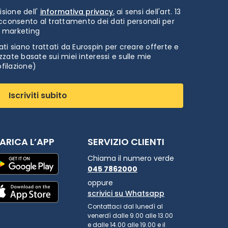
isione dell'
informativa privacy.
ai sensi dell'art. 13
cconsento al trattamento dei dati personali per
i marketing
ti siano trattati da Eurospin per creare offerte e
zate basate sui miei interessi e sulle mie
ofilazione)
Iscriviti subito
ARICA L’APP
SERVIZIO CLIENTI
Chiama il numero verde
045 7862000
oppure
scrivici su Whatsapp
Contattaci dal lunedì al
venerdì dalle 9.00 alle 13.00
e dalle 14.00 alle 19.00 e il