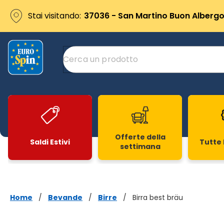
Stai visitando:
37036 - San Martino Buon Albergo 
Offerte della
Saldi Estivi
Tutte 
settimana
Slide 1 di 20
Home
/
Bevande
/
Birre
/
Birra best bräu