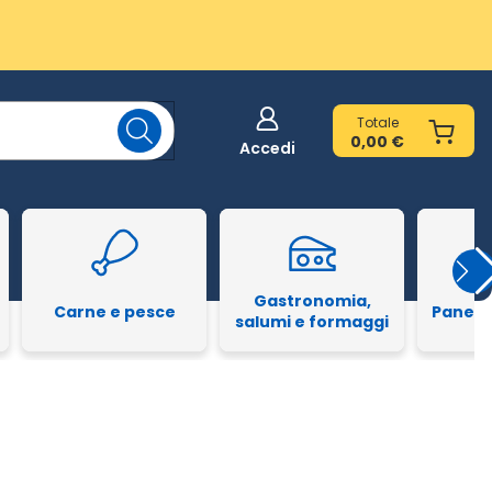
Totale
0,00 €
Accedi
Gastronomia,
Carne e pesce
Pane e
salumi e formaggi