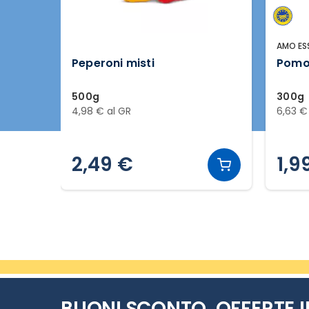
AMO ES
Peperoni misti
Pomod
500g
300g
4,98 € al GR
6,63 €
2,49 €
1,9
Slide 2 di 20
BUONI SCONTO, OFFERTE I