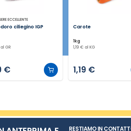
SERE ECCELLENTE
oro ciliegino IGP
Carote
1kg
 al GR
1,19 € al KG
9 €
1,19 €
RESTIAMO IN CONTAT
N ANTEPRIMA E