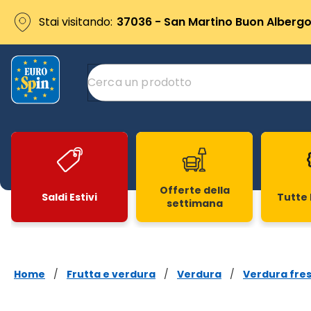
Stai visitando:
37036 - San Martino Buon Albergo 
Offerte della
Saldi Estivi
Tutte 
settimana
Slide 1 di 20
Home
/
Frutta e verdura
/
Verdura
/
Verdura fre