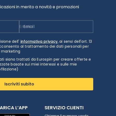
cazioni in merito a novità e promozioni
Email
isione dell'
informativa privacy.
ai sensi dell'art. 13
cconsento al trattamento dei dati personali per
i marketing
ti siano trattati da Eurospin per creare offerte e
zate basate sui miei interessi e sulle mie
ofilazione)
Iscriviti subito
ARICA L’APP
SERVIZIO CLIENTI
Chiama il numero verde