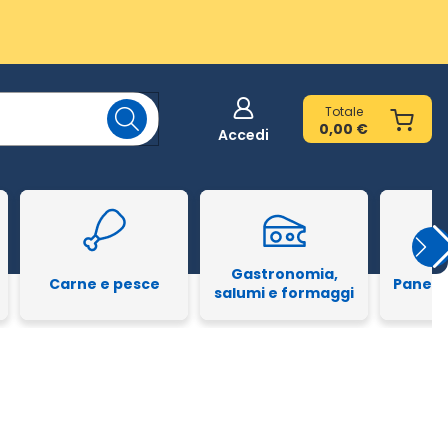
Totale
0,00 €
Accedi
Gastronomia,
Carne e pesce
Pane e
salumi e formaggi