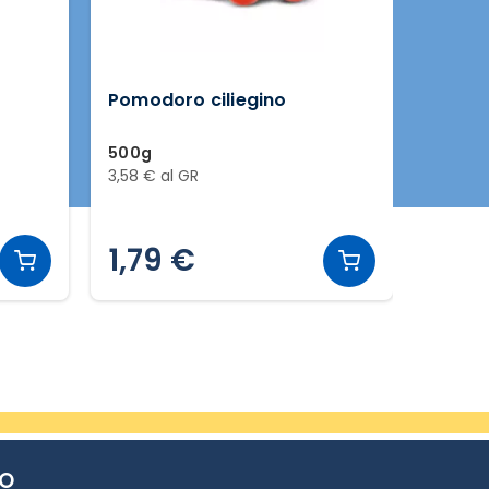
Pomodoro ciliegino
Cetrio
500g
300g
3,58 € al GR
4,97 € 
1,79 €
1,4
TO