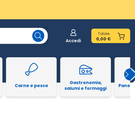
Totale
0,00 €
Accedi
Gastronomia,
Carne e pesce
Pane e
salumi e formaggi