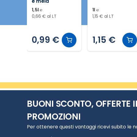
multivitaminica
con 12 frutti
1l ℮
1,5l ℮
1,15 € al LT
0,93 € al LT
1,15 €
1,39 €
Slide 2 di 11
BUONI SCONTO, OFFERTE I
PROMOZIONI
Per ottenere questi vantaggi ricevi subito le 