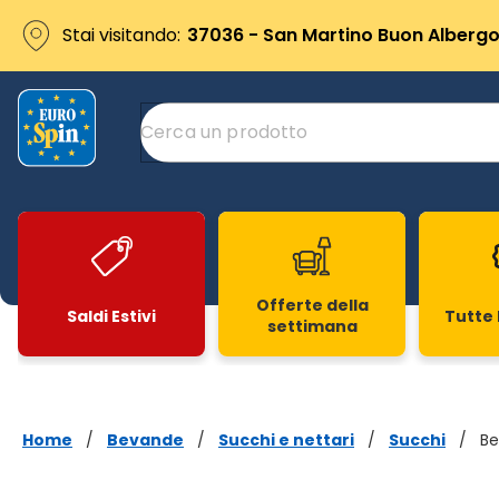
Stai visitando:
37036 - San Martino Buon Albergo 
Offerte della
Saldi Estivi
Tutte 
settimana
Slide 1 di 20
Home
/
Bevande
/
Succhi e nettari
/
Succhi
/
Be