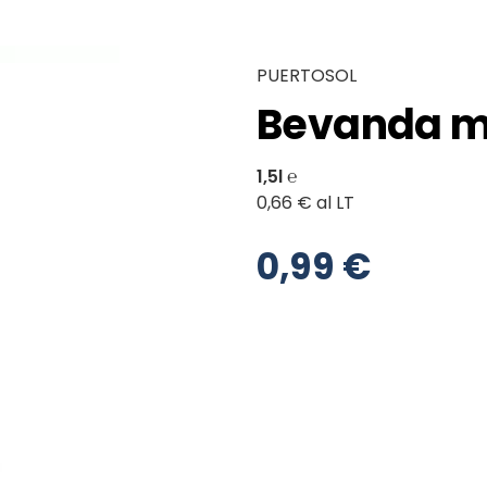
PUERTOSOL
Bevanda mu
1,5l ℮
0,66 € al LT
0,99 €