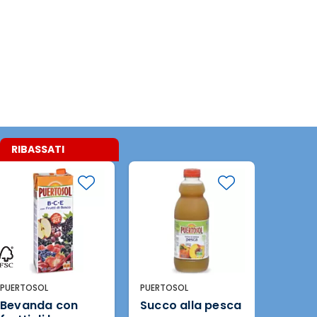
PUERTOSOL
PUERTOSOL
PUERTO
Succo alla pesca
Succo di
Bevan