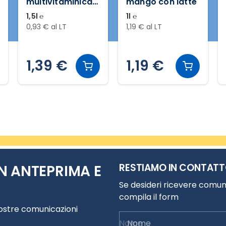
mango con latte
frutti di bosco e
vitamina BCE
1l ℮
1,5l ℮
1,19 € al LT
0,77 € al LT
1,29 €
1,19 €
1,15 €
RESTIAMO IN CONTAT
N ANTEPRIMA E
Se desideri ricevere comuni
compila il form
nostre comunicazioni
Nome