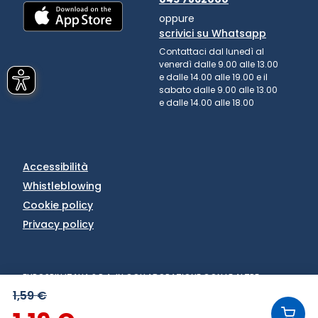
oppure
scrivici su Whatsapp
Contattaci dal lunedì al
venerdì dalle 9.00 alle 13.00
e dalle 14.00 alle 19.00 e il
sabato dalle 9.00 alle 13.00
e dalle 14.00 alle 18.00
Accessibilità
Whistleblowing
Cookie policy
Privacy policy
EUROSPIN ITALIA S.P.A. IN COLLABORAZIONE CON LE ALTRE
SOCIETÀ DEL GRUPPO - VIA CAMPALTO 3/D - 37036 SAN
1,59 €
MARTINO BUON ALBERGO (VR) - FAX +39 045 8782333 - PARTITA
IVA 02536510239