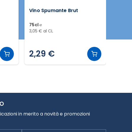
Vino Spumante Brut
Vino V
DOCG
75cl ℮
75cl ℮
3,05 € al CL
5,19 € a
2,29 €
3,8
TO
cazioni in merito a novità e promozioni