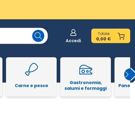
Totale
0,00 €
Accedi
Gastronomia,
Carne e pesce
Pane e
salumi e formaggi