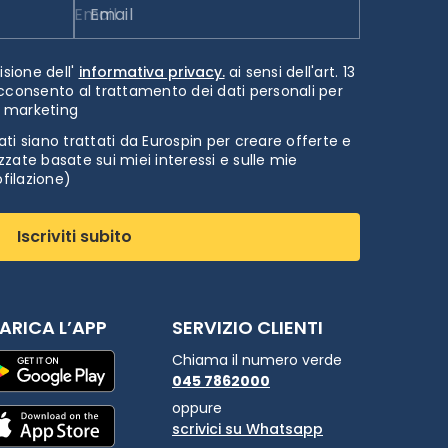
Email
isione dell'
informativa privacy.
ai sensi dell'art. 13
cconsento al trattamento dei dati personali per
i marketing
ti siano trattati da Eurospin per creare offerte e
zate basate sui miei interessi e sulle mie
ofilazione)
Iscriviti subito
ARICA L’APP
SERVIZIO CLIENTI
Chiama il numero verde
045 7862000
oppure
scrivici su Whatsapp