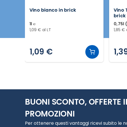
Vino bianco in brick
Vino 
brick
1l ℮
0,75l 
1,09 € al LT
1,85 € 
1,09 €
1,3
Slide 1 di 12
BUONI SCONTO, OFFERTE I
PROMOZIONI
Per ottenere questi vantaggi ricevi subito le 