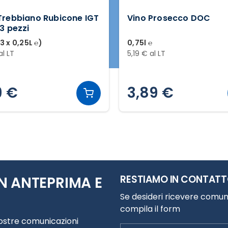
Trebbiano Rubicone IGT
Vino Prosecco DOC
 3 pezzi
(3 x 0,25L ℮)
0,75l ℮
al LT
5,19 € al LT
9 €
3,89 €
RESTIAMO IN CONTAT
N ANTEPRIMA E
Se desideri ricevere comuni
compila il form
nostre comunicazioni