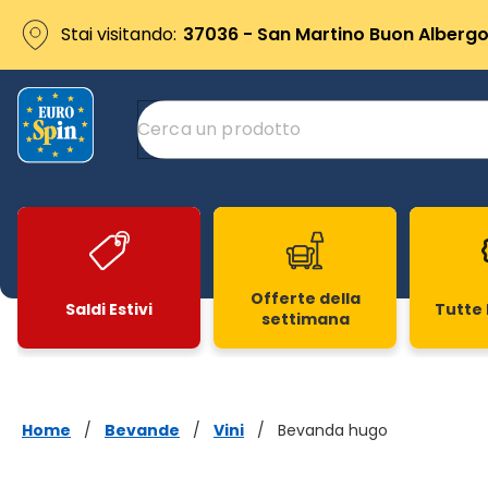
Stai visitando:
37036 - San Martino Buon Albergo 
Offerte della
Saldi Estivi
Tutte 
settimana
Slide 1 di 20
Home
/
Bevande
/
Vini
/
Bevanda hugo