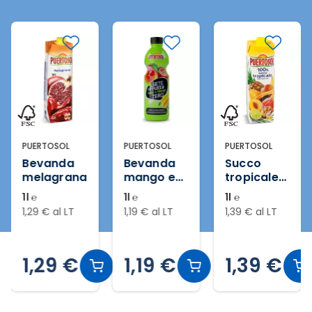
PUERTOSOL
PUERTOSOL
PUERTOSOL
Bevanda
Bevanda
Succo
melagrana
mango e
tropicale
mela zero*
100%
1l ℮
1l ℮
1l ℮
1,29 € al LT
1,19 € al LT
1,39 € al LT
1,29 €
1,19 €
1,39 €
Slide 2 di 16