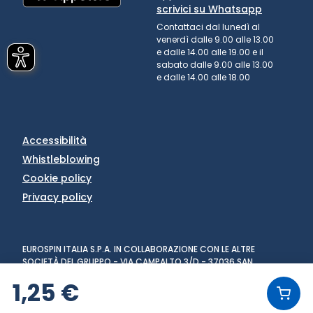
scrivici su Whatsapp
Contattaci dal lunedì al
venerdì dalle 9.00 alle 13.00
e dalle 14.00 alle 19.00 e il
sabato dalle 9.00 alle 13.00
e dalle 14.00 alle 18.00
Accessibilità
Whistleblowing
Cookie policy
Privacy policy
EUROSPIN ITALIA S.P.A. IN COLLABORAZIONE CON LE ALTRE
SOCIETÀ DEL GRUPPO - VIA CAMPALTO 3/D - 37036 SAN
MARTINO BUON ALBERGO (VR) - FAX +39 045 8782333 - PARTITA
1,25 €
IVA 02536510239
VERSIONE: 1.6.0