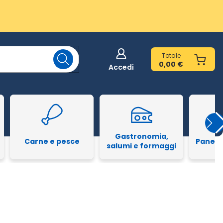
Totale
0,00 €
Accedi
Gastronomia,
Carne e pesce
Pane e
salumi e formaggi