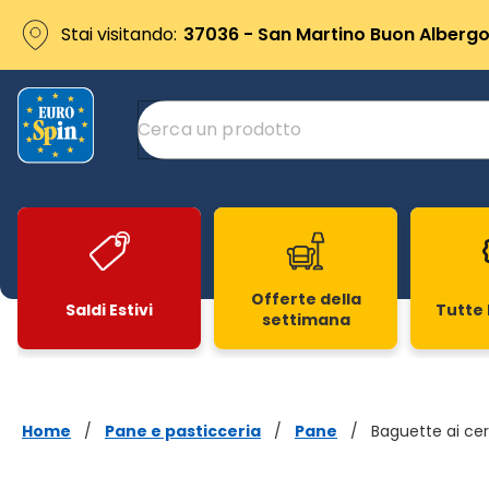
Stai visitando:
37036 - San Martino Buon Albergo 
Offerte della
Saldi Estivi
Tutte 
settimana
Slide 1 di 20
Home
/
Pane e pasticceria
/
Pane
/
Baguette ai cer