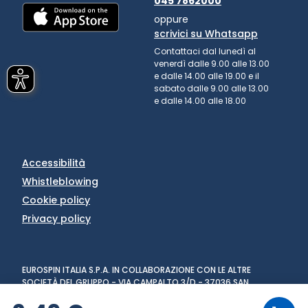
045 7862000
oppure
scrivici su Whatsapp
Contattaci dal lunedì al
venerdì dalle 9.00 alle 13.00
e dalle 14.00 alle 19.00 e il
sabato dalle 9.00 alle 13.00
e dalle 14.00 alle 18.00
Accessibilità
Whistleblowing
Cookie policy
Privacy policy
EUROSPIN ITALIA S.P.A. IN COLLABORAZIONE CON LE ALTRE
SOCIETÀ DEL GRUPPO - VIA CAMPALTO 3/D - 37036 SAN
MARTINO BUON ALBERGO (VR) - FAX +39 045 8782333 - PARTITA
IVA 02536510239