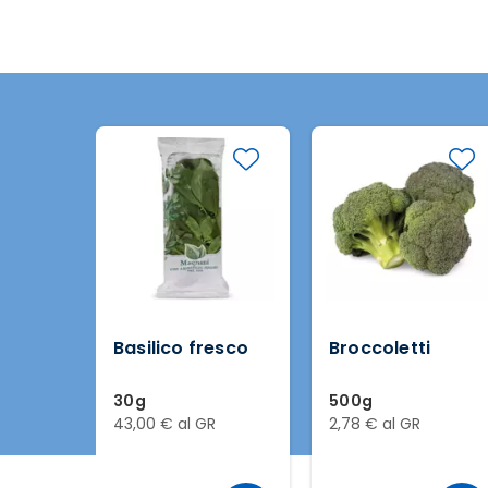
Basilico fresco
Broccoletti
30g
500g
43,00 € al GR
2,78 € al GR