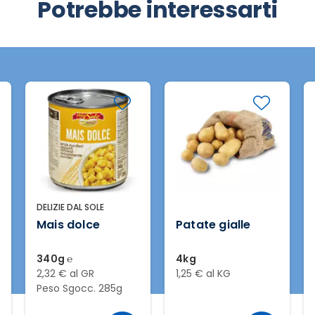
Potrebbe interessarti
DELIZIE DAL SOLE
Mais dolce
Patate gialle
340g ℮
4kg
2,32 € al GR
1,25 € al KG
Peso Sgocc. 285g