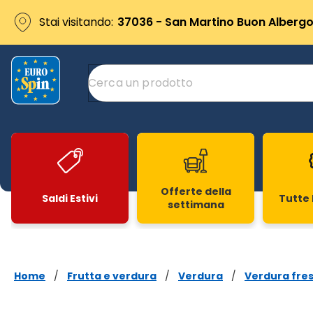
Stai visitando:
37036 - San Martino Buon Albergo 
Offerte della
Saldi Estivi
Tutte 
settimana
Slide 1 di 20
Home
/
Frutta e verdura
/
Verdura
/
Verdura fre