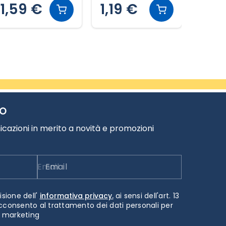
1,59 €
1,19 €
0,4
TO
cazioni in merito a novità e promozioni
Email
isione dell'
informativa privacy.
ai sensi dell'art. 13
cconsento al trattamento dei dati personali per
i marketing