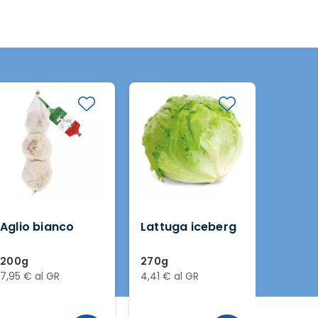
DELIZIE 
Aglio bianco
Lattuga iceberg
Fagiol
200g
270g
400g 
7,95 € al GR
4,41 € al GR
1,22 € a
Peso S