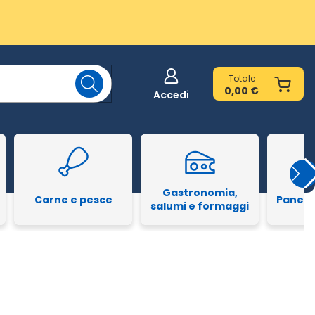
Totale
0,00 €
Accedi
Gastronomia,
Carne e pesce
Pane e
salumi e formaggi