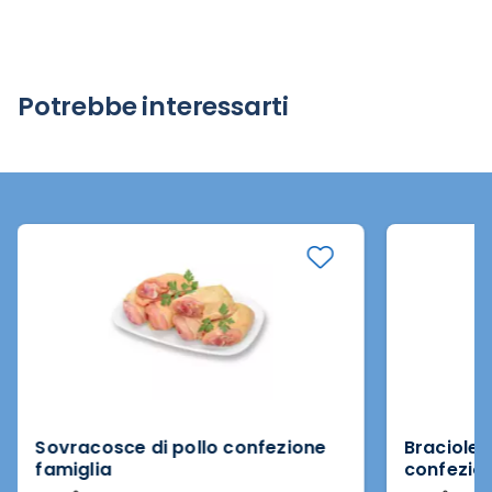
Potrebbe interessarti
Sovracosce di pollo confezione
Braciole 
famiglia
confezion