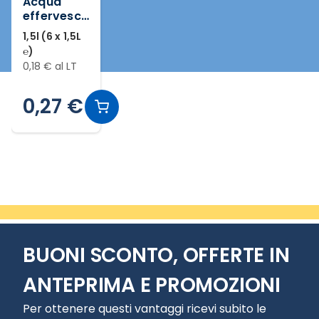
Acqua
effervesce
nte
1,5l (6 x 1,5L
naturale
℮)
0,18 € al LT
0,27 €
Slide 1 di 1
BUONI SCONTO, OFFERTE IN
ANTEPRIMA E PROMOZIONI
Per ottenere questi vantaggi ricevi subito le