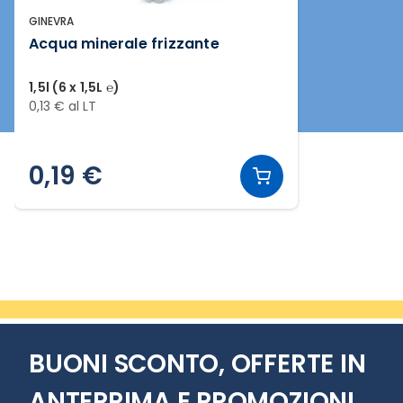
GINEVRA
Acqua minerale frizzante
1,5l (6 x 1,5L ℮)
0,13 € al LT
0,19 €
Slide 1 di 1
BUONI SCONTO, OFFERTE IN
ANTEPRIMA E PROMOZIONI