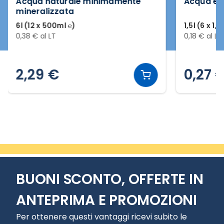
Acqua naturale minimamente
Acqua ef
mineralizzata
6l (12 x 500ml ℮)
1,5l (6 x 1,5
0,38 € al LT
0,18 € al LT
2,29 €
0,27 
Slide 2 di 3
BUONI SCONTO, OFFERTE IN
ANTEPRIMA E PROMOZIONI
Per ottenere questi vantaggi ricevi subito le