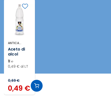
ANTICA
ACETAIA
Aceto di
alcol
1l ℮
0,49 € al LT
0,69 €
0,49 €
Slide 1 di 1