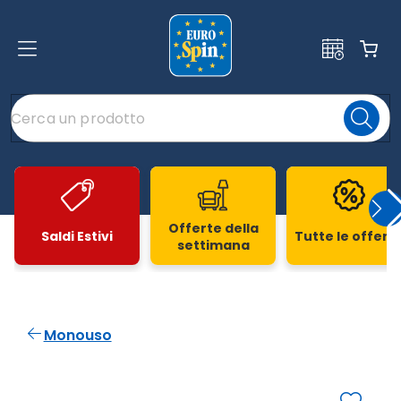
Offerte della
Saldi Estivi
Tutte le offert
settimana
Slide 1 di 20
Monouso