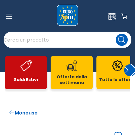
Offerte della
Saldi Estivi
Tutte le offert
settimana
Slide 1 di 20
Monouso