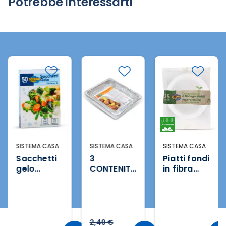
Potrebbe interessarti
SISTEMA CASA
SISTEMA CASA
SISTEMA CASA
Sacchetti
3
Piatti fondi
gelo
CONTENIT
in fibra
piccoli 50
ORI IN
vegetale
pezzi
ALLUMINIO
25 pezzi
SENZA
COPERCHI
O - 12
2,49 €