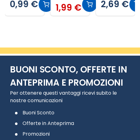
0,99 €
2,69 €
porzioni.
1,99 €
PER
CONGELAR
E,
Slide 2 di 20
CUOCERE E
TRASPORT
ARE.
BUONI SCONTO, OFFERTE IN
ANTEPRIMA E PROMOZIONI
Per ottenere questi vantaggi ricevi subito le
nostre comunicazioni
Buoni Sconto
Offerte in Anteprima
Promozioni