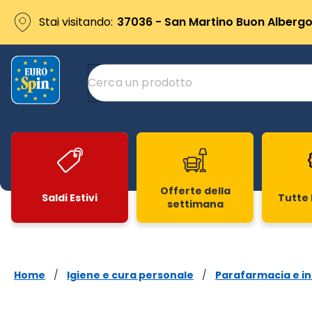
Stai visitando:
37036 - San Martino Buon Albergo 
Offerte della
Saldi Estivi
Tutte 
settimana
Slide 1 di 20
Home
/
Igiene e cura personale
/
Parafarmacia e in