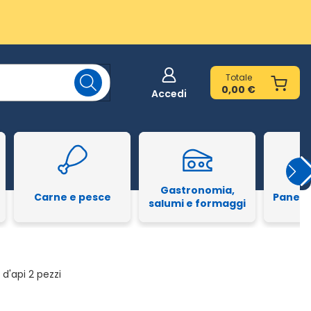
Totale
0,00 €
Accedi
Gastronomia,
Carne e pesce
Pane e
salumi e formaggi
 d'api 2 pezzi