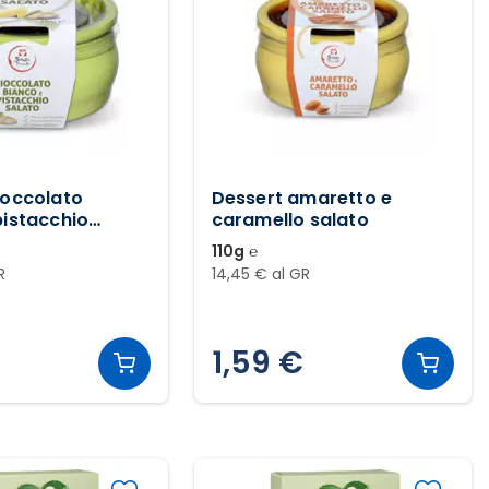
ioccolato
Dessert amaretto e
pistacchio
caramello salato
110g ℮
R
14,45 € al GR
1,59 €