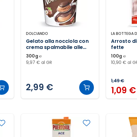
DOLCIANDO
LA BOTTEGA 
Gelato alla nocciola con
Arrosto d
crema spalmabile alle
fette
lo
nocciole e al cacao
300g ℮
100g ℮
9,97 € al GR
10,90 € al G
1,49 €
2,99 €
1,09 €