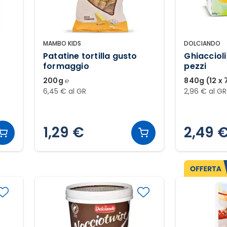
MAMBO KIDS
DOLCIANDO
Patatine tortilla gusto
Ghiaccioli
formaggio
pezzi
200g ℮
840g (12 x 
6,45 € al GR
2,96 € al GR
1,29 €
2,49 