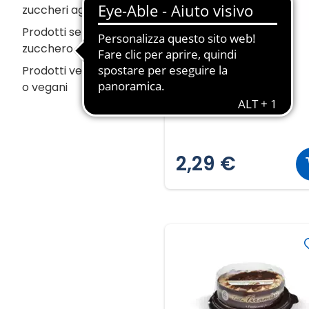
zuccheri aggiunti
Prodotti senza
zucchero
Sciroppo al gusto di
Prodotti vegetariani
amarena
o vegani
750ml ℮
3,05 € al ML
2,29 €