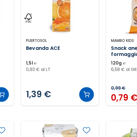
PUERTOSOL
MAMBO KIDS
%
Bevanda ACE
Snack anel
formaggi
1,5l ℮
120g ℮
0,93 € al LT
6,58 € al GR
0,99 €
1,39 €
0,79 