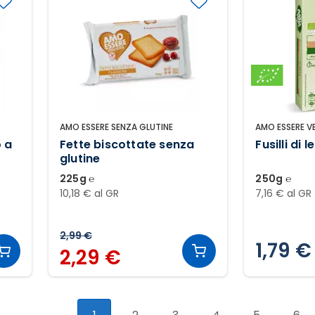
AMO ESSERE SENZA GLUTINE
AMO ESSERE V
o a
Fette biscottate senza
Fusilli di 
glutine
225g ℮
250g ℮
10,18 € al GR
7,16 € al GR
2,99 €
1,79 €
2,29 €