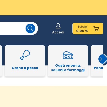
Totale
0,00 €
Accedi
Gastronomia,
Carne e pesce
Pane e
salumi e formaggi