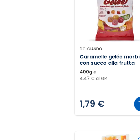
DOLCIANDO
Caramelle gelée morb
con succo alla frutta
400g ℮
4,47 € al GR
1,79 €