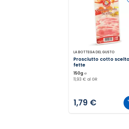
LA BOTTEGA DEL GUSTO
Prosciutto cotto scelt
fette
150g ℮
11,93 € al GR
1,79 €