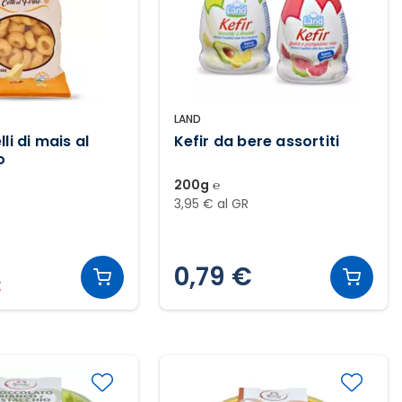
LAND
li di mais al
Kefir da bere assortiti
o
200g ℮
3,95 € al GR
0,79 €
€