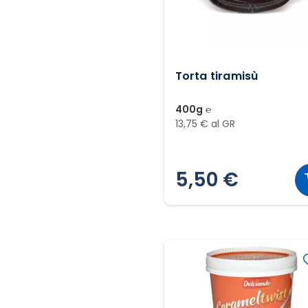
Torta tiramisù
400g ℮
13,75 € al GR
5,50 €