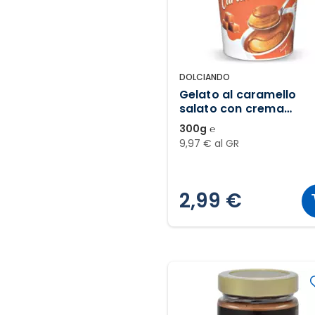
DOLCIANDO
Gelato al caramello
salato con crema
spalmabile al caramel
300g ℮
salato
9,97 € al GR
2,99 €