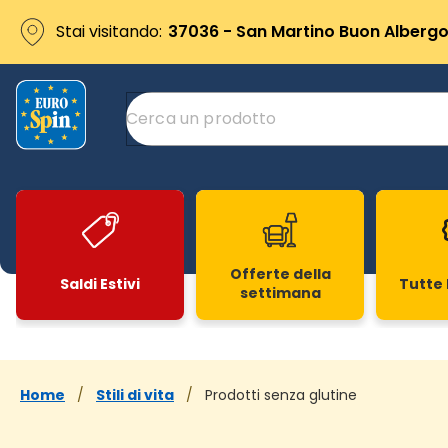
Stai visitando:
37036 - San Martino Buon Albergo 
Offerte della
Saldi Estivi
Tutte 
settimana
Slide 1 di 20
Home
/
Stili di vita
/
Prodotti senza glutine