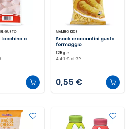
DEL GUSTO
MAMBO KIDS
i tacchino a
Snack croccantini gusto
formaggio
125g ℮
R
4,40 € al GR
0,55 €