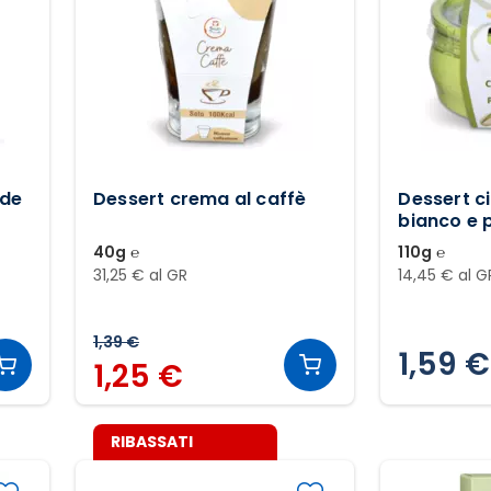
ide
Dessert crema al caffè
Dessert c
bianco e 
salato
40g ℮
110g ℮
31,25 € al GR
14,45 € al G
1,39 €
1,59 €
1,25 €
RIBASSATI