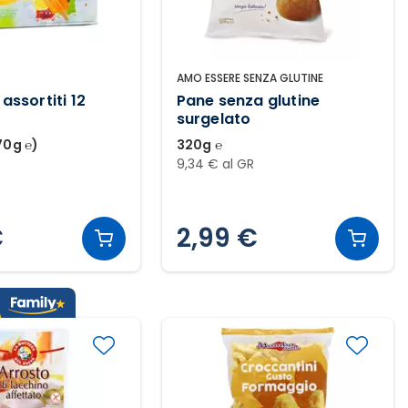
AMO ESSERE SENZA GLUTINE
 assortiti 12
Pane senza glutine
surgelato
70g ℮)
320g ℮
9,34 € al GR
€
2,99 €