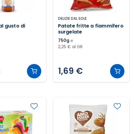
DELIZIE DAL SOLE
l gusto di
Patate fritte a fiammifero
surgelate
750g ℮
2,25 € al GR
€
1,69 €