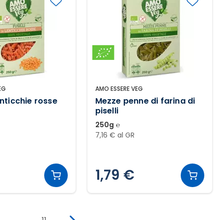
EG
AMO ESSERE VEG
lenticchie rosse
Mezze penne di farina di
piselli
250g ℮
7,16 € al GR
1,79 €