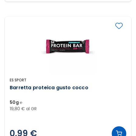
ES SPORT
Barretta proteica gusto cocco
50g ℮
19,80 € al GR
0,99 €