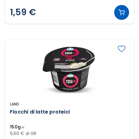
1,59 €
LAND
Fiocchi di latte proteici
150g ℮
6,60 € al GR