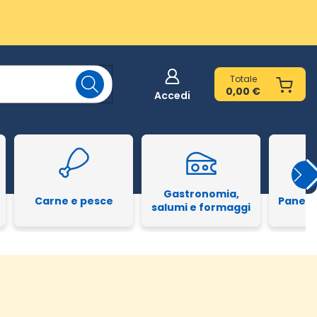
Totale
0,00 €
Accedi
Gastronomia,
Carne e pesce
Pane e
salumi e formaggi