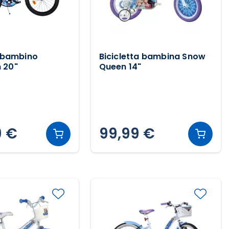
a bambino
Bicicletta bambina Snow
 20"
Queen 14"
9 €
99,99 €