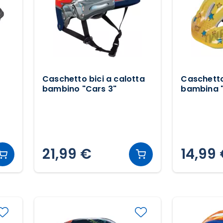
Caschetto bici a calotta
Caschetto
bambino "Cars 3"
bambina "T
21,99 €
14,99