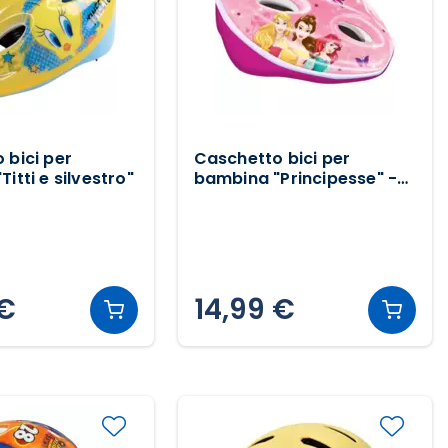
 bici per
Caschetto bici per
itti e silvestro"
bambina "Principesse" -
rosa chiaro
 €
14,99 €