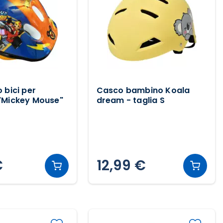
 bici per
Casco bambino Koala
"Mickey Mouse"
dream - taglia S
€
12,99 €