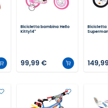
Bicicletta bambina Hello
Biciclett
Kitty14"
Superman
99,99 €
149,9