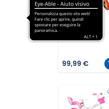
Bicicletta bambino
Superman14"
99,99 €